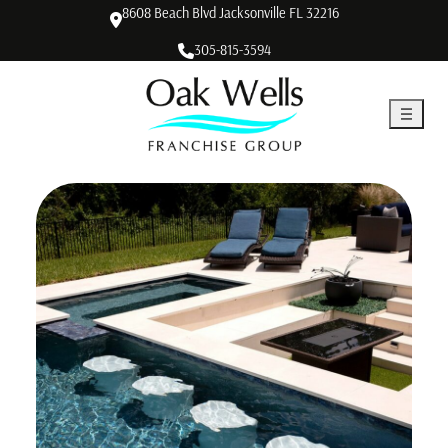
8608 Beach Blvd Jacksonville FL 32216
305-815-3594